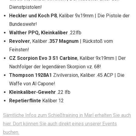
Dienstpistolen!
Heckler und Koch P8
, Kaliber 9x19mm | Die Pistole der
Bundeswehr!
Walther PPQ, Kleinkaliber
.22lfb
Revolver
, Kaliber
.357 Magnum
| Rückstoß vom
Feinsten!
CZ Scorpion Evo 3 S1 Carbine
, Kaliber 9x19mm | Der
Nachfolger der legendären Skorpion vz. 68!
Thompson 1928A1
Zivilversion, Kaliber .45 ACP | Die
Waffe von Al Capone!
Kleinkaliber-Gewehr
.22 lfb
Repetierflinte
Kaliber 12
Sämtliche Infos zum Schießtraining in Marl erhalten Sie auch
hier. Dort können Sie auch direkt eines unserer Events
buchen.