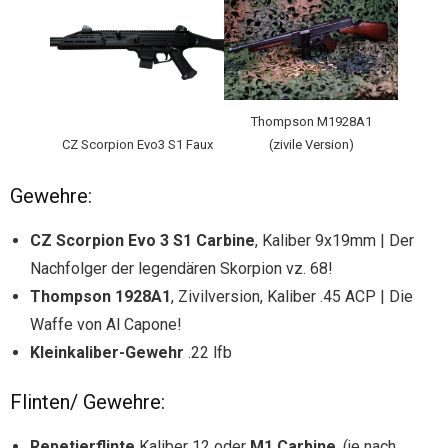
Thompson M1928A1
CZ Scorpion Evo3 S1 Faux
(zivile Version)
Gewehre:
CZ Scorpion Evo 3 S1 Carbine
, Kaliber 9x19mm | Der
Nachfolger der legendären Skorpion vz. 68!
Thompson 1928A1
, Zivilversion, Kaliber .45 ACP | Die
Waffe von Al Capone!
Kleinkaliber-Gewehr
.22 lfb
Flinten/ Gewehre:
Repetierflinte
Kaliber 12 oder
M1 Carbine
, (je nach